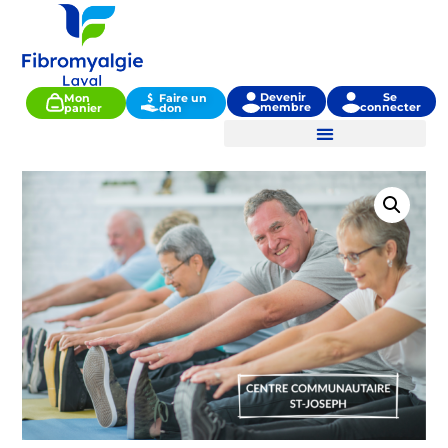
Devenir
Se
Mon
Faire un
membre
connecter
panier
don
Activités et services