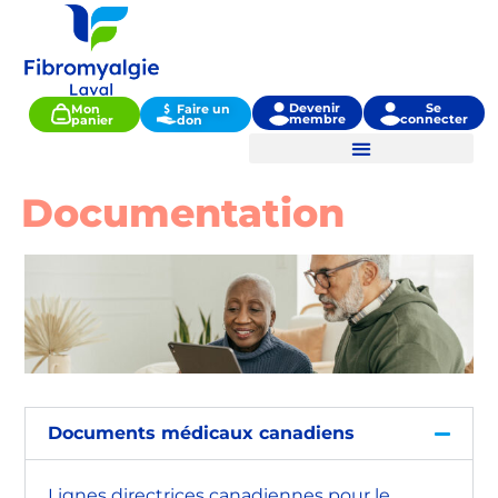
Devenir
Se
Mon
Faire un
membre
connecter
panier
don
Documentation
Documents médicaux canadiens
Lignes directrices canadiennes pour le