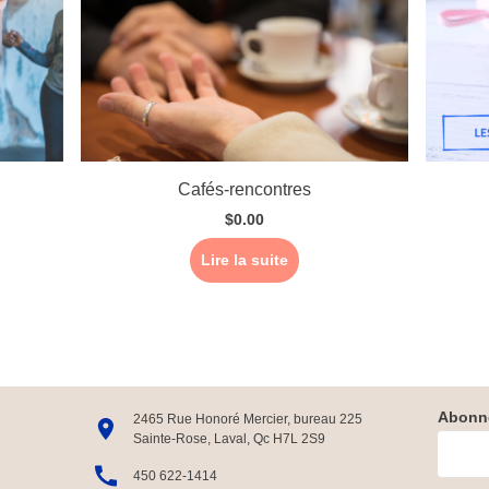
Cafés-rencontres
$
0.00
Lire la suite
Abonne
2465 Rue Honoré Mercier, bureau 225
Sainte-Rose, Laval, Qc H7L 2S9
450 622-1414