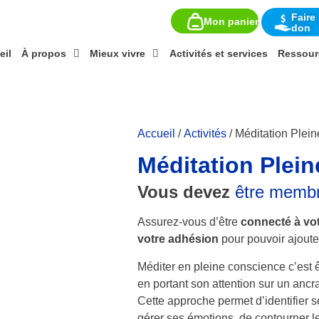
Faire
Mon panier
don
eil
À propos
Mieux vivre
Activités et services
Ressour
Accueil
/
Activités
/ Méditation Plei
Méditation Plei
Vous devez
être memb
Assurez-vous d’être
connecté à vo
votre adhésion
pour pouvoir ajouter
Méditer en pleine conscience c’est êt
en portant son attention sur un ancra
Cette approche permet d’identifier 
gérer ses émotions, de contourner le