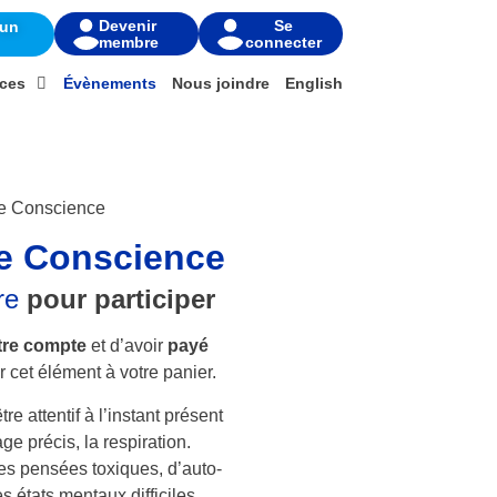
Devenir
Se
 un
membre
connecter
ces
Évènements
Nous joindre
English
ne Conscience
ne Conscience
re
pour participer
tre compte
et d’avoir
payé
 cet élément à votre panier.
re attentif à l’instant présent
ge précis, la respiration.
ses pensées toxiques, d’auto-
s états mentaux difficiles,