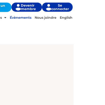
Devenir
Se
 un
membre
connecter
s
Évènements
Nous joindre
English