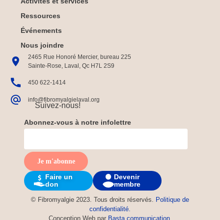
Activités et services
Ressources
Événements
Nous joindre
2465 Rue Honoré Mercier, bureau 225
Sainte-Rose, Laval, Qc H7L 2S9
450 622-1414
info@fibromyalgielaval.org
Suivez-nous!
Abonnez-vous à notre infolettre
Faire un
Devenir
don
membre
© Fibromyalgie 2023. Tous droits réservés.
Politique de
confidentialité.
Conception Web par
Basta communication
.