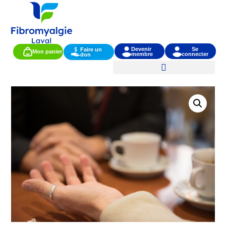
Devenir
Se
Faire un
Mon panier
membre
connecter
don