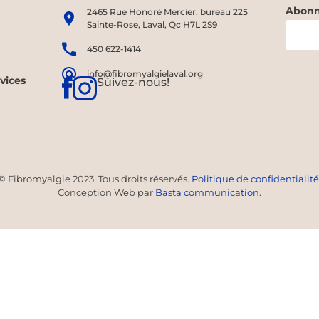
Abonne
2465 Rue Honoré Mercier, bureau 225
Sainte-Rose, Laval, Qc H7L 2S9
450 622-1414
info@fibromyalgielaval.org
rvices
Suivez-nous!
© Fibromyalgie 2023. Tous droits réservés.
Politique de confidentialité
Conception Web par
Basta communication
.