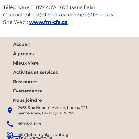
Téléphone : 1 877 437-4673 (sans frais)
Courriel :
office@fm-cfs.ca
et
hope@fm-cfs.ca
Site Web :
www.fm-cfs.ca
Accueil
À propos
Mieux vivre
Activités et services
Ressources
Événements
Nous joindre
2465 Rue Honoré Mercier, bureau 225
Sainte-Rose, Laval, Qc H7L 2S9
450 622-1414
info@fibromyalgielaval.org
Suivez-nous!