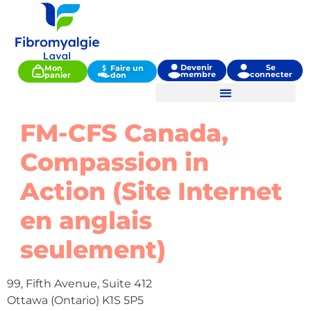
Devenir
Se
Mon
Faire un
membre
connecter
panier
don
Activités et services
FM-CFS Canada,
Compassion in
Action (Site Internet
en anglais
seulement)
99, Fifth Avenue, Suite 412
Ottawa (Ontario) K1S 5P5