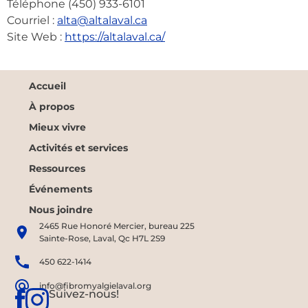
Téléphone (450) 933-6101
Courriel :
alta@altalaval.ca
Site Web :
https://altalaval.ca/
Accueil
À propos
Mieux vivre
Activités et services
Ressources
Événements
Nous joindre
2465 Rue Honoré Mercier, bureau 225
Sainte-Rose, Laval, Qc H7L 2S9
450 622-1414
info@fibromyalgielaval.org
Suivez-nous!