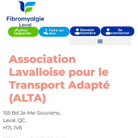
Devenir
Se
Mon
Faire un
membre
connecter
panier
don
Association
Lavalloise pour le
Transport Adapté
(ALTA)
155 Bd Je-Me-Souviens,
Laval, QC.
H7L 1V6